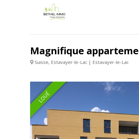
Skip
Bethel
to
Immo
content
Magnifique appartemen
Suisse, Estavayer-le-Lac | Estavayer-le-Lac
LOUÉ