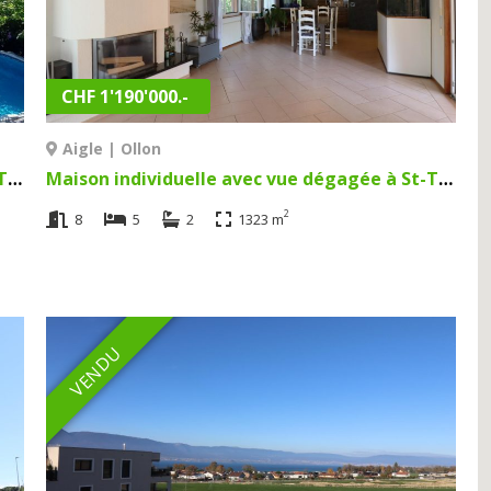
CHF 1'190'000.-
Aigle | Ollon
Maison individuelle avec vue dégagée à St-Triphon à Aigle | St-Triphon
Maison individuelle avec vue dégagée à St-Triphon à Aigle | Ollon
2
8
5
2
1323 m
VENDU