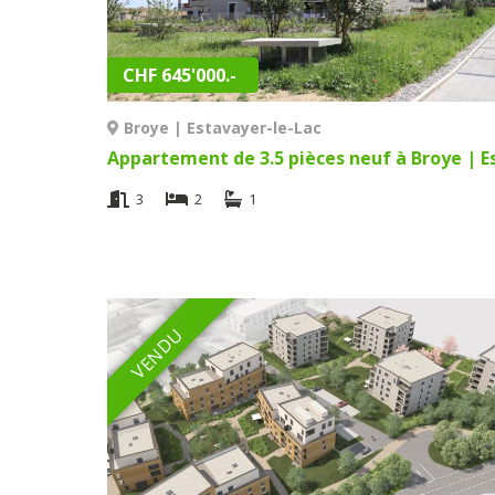
CHF 645'000.-
Broye | Estavayer-le-Lac
3
2
1
VENDU