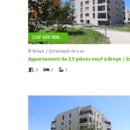
CHF 635'000.-
Broye | Estavayer-le-Lac
3
2
1