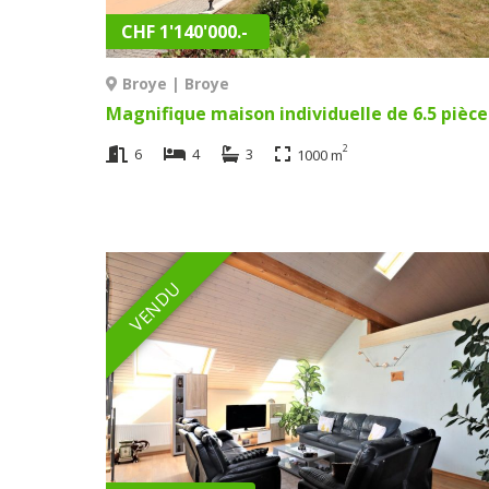
CHF 1'140'000.-
Broye | Broye
2
6
4
3
1000 m
VENDU