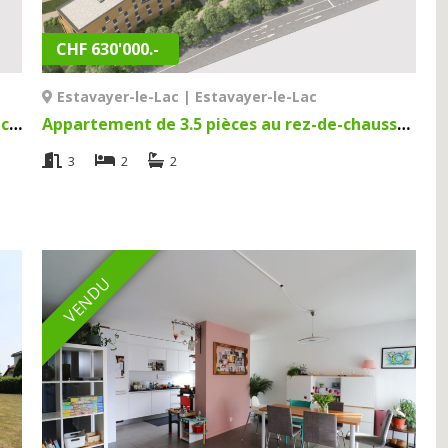
CHF 630'000.-
Estavayer-le-Lac | Estavayer-le-Lac
Attique de 3.5 pièces neuf à Estavayer-le-Lac | Estavayer-le-Lac
Appartement de 3.5 pièces au rez-de-chaussée à Estavayer-le-Lac | Estavayer-le-Lac
3
2
2
VENDU