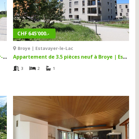
CHF 645'000.-
Broye | Estavayer-le-Lac
Appartement de 3.5 pièces neuf à Estavayer-le-Lac | Estavayer-le-Lac
Appartement de 3.5 pièces neuf à Broye | Estavayer-le-Lac
3
2
1