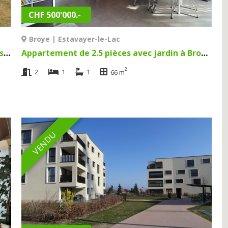
CHF 500'000.-
Broye | Estavayer-le-Lac
Magnifique maison individuelle de 6.5 pièces à Broye | Broye
Appartement de 2.5 pièces avec jardin à Broye | Estavayer-le-Lac
2
2
1
1
66 m
VENDU