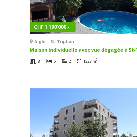
CHF 1'190'000.-
Aigle | St-Triphon
2
8
5
2
1323 m