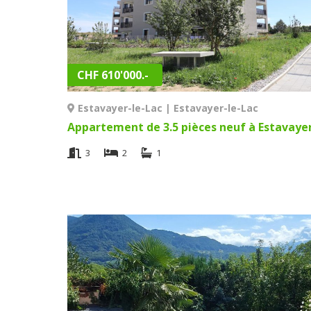
CHF 610'000.-
Estavayer-le-Lac | Estavayer-le-Lac
3
2
1