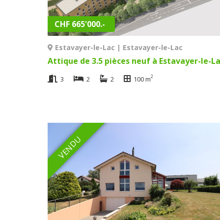
CHF 665'000.-
Estavayer-le-Lac | Estavayer-le-Lac
2
3
2
2
100 m
VENDU