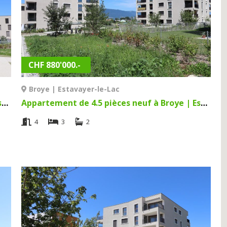
CHF 880'000.-
Broye | Estavayer-le-Lac
Appartement de 3.5 pièces neuf à Broye | Estavayer-le-Lac
Appartement de 4.5 pièces neuf à Broye | Estavayer-le-Lac
4
3
2