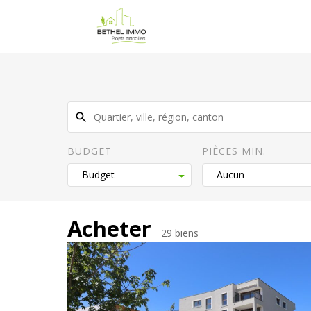
Skip
Bethel
to
Immo
content
BUDGET
PIÈCES MIN.
Acheter
29 biens