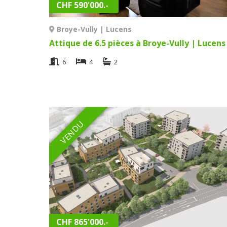
CHF 590'000.-
Broye-Vully | Lucens
Attique de 6.5 pièces à Broye-Vully | Lucens
6
4
2
VENDU
CHF 865'000.-