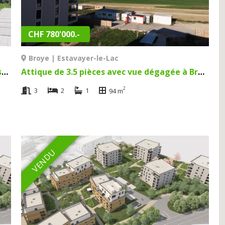
CHF 780'000.-
Broye | Estavayer-le-Lac
Appartement de 3.5 pièces neuf à Broye | Estavayer-le-Lac
Attique de 3.5 pièces avec vue dégagée à Broye | Estavayer-le-Lac
2
3
2
1
94 m
VENDU