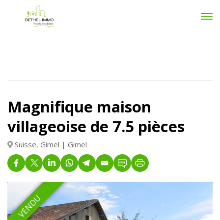
Skip
Bethel
to
Immo
content
Magnifique maison
villageoise de 7.5 pièces
Suisse, Gimel | Gimel
VENDU